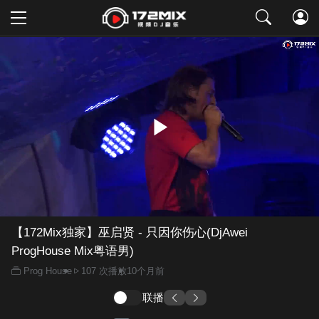
取消
【172Mix独家】巫启贤 - 只因你伤心(DjAwei
ProgHouse Mix粤语男)
Prog House
107 次播放
10个月前
联播