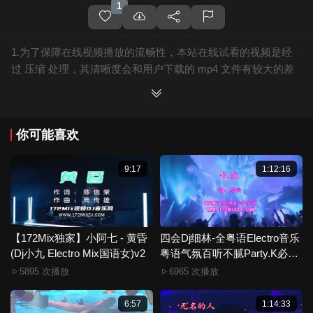
1
1.为了保障在线视频播放的流畅性，本站在线试看的视频是经
过 压缩 处理，其清晰度会和用户下载的 mp4 文件有较大的差
别，且有网站水印广告。
2.下载的文件全部是原始高清的视频文件，绝无压缩，分辨率
为720P以上，音频比特率为 128Kbps或以上，清晰度方面绝对
你可能喜欢
保证高清晰。
3.如果你喜欢 《【172Mix独家】巫启贤 - 只因你伤心(DjAwei
ProgHouse Mix粤语男)》，赶快介绍给你的朋友，一起来分
9:17
1:12:16
享！
4.如果您发现 《【172Mix独家】巫启贤 - 只因你伤心(DjAwei
ProgHouse Mix粤语男)》视频存在分类错误，清晰度不够或无
法播放的问题，请点击这里进行 我要纠错， 谢谢！
【172Mix独家】小阿七 - 黄昏
四会Dj细林-全粤语Electro音乐
(Dj小九 Electro Mix国语女)v2
5.172Mix舞曲视频网禁止发布违规违法的信息，若您发现有相
粤语气氛百听不腻Party.K必备
专辑172Mix串烧
关违规违法内容，请点击这里进行 举报投诉 ，一旦核实，平台
5895 次播放
6965 次播放
将严肃处理！！
6.本站音视频文件部分由用户上传发布，其版权归原作者所
6:57
1:14:33