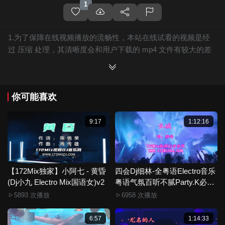
1
1.为了保障在线视频播放的流畅性，本站在线试看的视频是经
过 压缩 处理，其清晰度会和用户下载的 mp4 文件有较大的差
别，且有网站水印广告。
2.下载的文件全部是原始高清的视频文件，绝无压缩，分辨率
为720P以上，音频比特率为 128Kbps或以上，清晰度方面绝对
你可能喜欢
保证高清晰。
3.如果你喜欢 《【172Mix独家】晚月Moon - 小村庄月弯弯(Dj
醒目仔 ProgHouse Mix国语女)》，赶快介绍给你的朋友，一起
9:17
1:12:16
来分享！
4.如果您发现 《【172Mix独家】晚月Moon - 小村庄月弯弯(Dj
醒目仔 ProgHouse Mix国语女)》视频存在分类错误，清晰度不
够或无法播放的问题，请点击这里进行 我要纠错， 谢谢！
【172Mix独家】小阿七 - 黄昏
四会Dj细林-全粤语Electro音乐
(Dj小九 Electro Mix国语女)v2
5.172Mix舞曲视频网禁止发布违规违法的信息，若您发现有相
粤语气氛百听不腻Party.K必备
专辑172Mix串烧
关违规违法内容，请点击这里进行 举报投诉 ，一旦核实，平台
5893 次播放
6958 次播放
将严肃处理！！
6.本站音视频文件部分由用户上传发布，其版权归原作者所
6:57
1:14:33