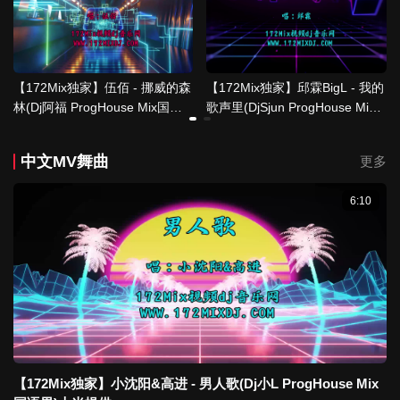
【172Mix独家】伍佰 - 挪威的森
【172Mix独家】邱霖BigL - 我的
林(Dj阿福 ProgHouse Mix国语
歌声里(DjSjun ProgHouse Mix
男)
国语合唱)
中文MV舞曲
更多
6:10
【172Mix独家】小沈阳&高进 - 男人歌(Dj小L ProgHouse Mix