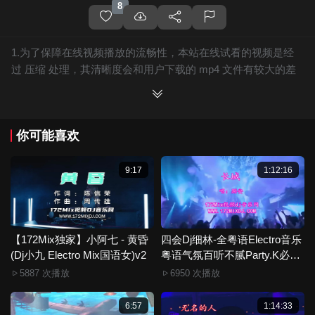
8
1.为了保障在线视频播放的流畅性，本站在线试看的视频是经
过 压缩 处理，其清晰度会和用户下载的 mp4 文件有较大的差
别，且有网站水印广告。
2.下载的文件全部是原始高清的视频文件，绝无压缩，分辨率
为720P以上，音频比特率为 128Kbps或以上，清晰度方面绝对
你可能喜欢
保证高清晰。
3.如果你喜欢 《【172Mix独家】薛之谦 - 让我欢喜让我忧
Live(Monken Electro Mix国语男)》，赶快介绍给你的朋友，一
9:17
1:12:16
起来分享！
4.如果您发现 《【172Mix独家】薛之谦 - 让我欢喜让我忧
Live(Monken Electro Mix国语男)》视频存在分类错误，清晰度
不够或无法播放的问题，请点击这里进行 我要纠错， 谢谢！
【172Mix独家】小阿七 - 黄昏
四会Dj细林-全粤语Electro音乐
(Dj小九 Electro Mix国语女)v2
5.172Mix舞曲视频网禁止发布违规违法的信息，若您发现有相
粤语气氛百听不腻Party.K必备
专辑172Mix串烧
关违规违法内容，请点击这里进行 举报投诉 ，一旦核实，平台
5887 次播放
6950 次播放
将严肃处理！！
6.本站音视频文件部分由用户上传发布，其版权归原作者所
6:57
1:14:33