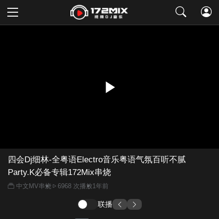
取消
四会Dj细林-全粤语Electro音乐粤语气氛百听不腻
Party.K必备专辑172Mix串烧
中文MV串烧
6968 次播放
1年前
联播