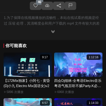
46
1.为了保障在线视频播放的流畅性，本站在线试看的视频是经
过 压缩 处理，其清晰度会和用户下载的 mp4 文件有较大的差
别，且有网站水印广告。
2.下载的文件全部是原始高清的视频文件，绝无压缩，分辨率
为720P以上，音频比特率为 128Kbps或以上，清晰度方面绝对
你可能喜欢
保证高清晰。
3.如果你喜欢 《四会Dj细林-全粤语Electro音乐粤语气氛百听不
腻Party.K必备专辑172Mix串烧》，赶快介绍给你的朋友，一起
9:17
1:12:16
来分享！
4.如果您发现 《四会Dj细林-全粤语Electro音乐粤语气氛百听不
腻Party.K必备专辑172Mix串烧》视频存在分类错误，清晰度不
够或无法播放的问题，请点击这里进行 我要纠错， 谢谢！
【172Mix独家】小阿七 - 黄昏
四会Dj细林-全粤语Electro音乐
(Dj小九 Electro Mix国语女)v2
5.172Mix舞曲视频网禁止发布违规违法的信息，若您发现有相
粤语气氛百听不腻Party.K必备
专辑172Mix串烧
关违规违法内容，请点击这里进行 举报投诉 ，一旦核实，平台
5896 次播放
6968 次播放
将严肃处理！！
6.本站音视频文件部分由用户上传发布，其版权归原作者所
6:57
1:14:33