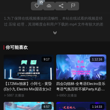
15
1.为了保障在线视频播放的流畅性，本站在线试看的视频是经
过 压缩 处理，其清晰度会和用户下载的 mp4 文件有较大的差
别，且有网站水印广告。
2.下载的文件全部是原始高清的视频文件，绝无压缩，分辨率
为720P以上，音频比特率为 128Kbps或以上，清晰度方面绝对
你可能喜欢
保证高清晰。
3.如果你喜欢 《【Dj旺仔Edit】旺仔小乔 - 堕(Dj炮哥
ProgHouse Mix国语女)》，赶快介绍给你的朋友，一起来分
9:17
1:12:16
享！
4.如果您发现 《【Dj旺仔Edit】旺仔小乔 - 堕(Dj炮哥
ProgHouse Mix国语女)》视频存在分类错误，清晰度不够或无
法播放的问题，请点击这里进行 我要纠错， 谢谢！
【172Mix独家】小阿七 - 黄昏
四会Dj细林-全粤语Electro音乐
(Dj小九 Electro Mix国语女)v2
5.172Mix舞曲视频网禁止发布违规违法的信息，若您发现有相
粤语气氛百听不腻Party.K必备
专辑172Mix串烧
关违规违法内容，请点击这里进行 举报投诉 ，一旦核实，平台
5887 次播放
6950 次播放
将严肃处理！！
6.本站音视频文件部分由用户上传发布，其版权归原作者所
6:57
1:14:33