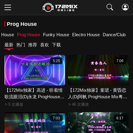
取消
Prog House
 House
Prog House
Funky House
Electro House
Dance/Club
最新
热门
推荐
喜欢
下载
5:25
7:06
【172Mix独家】高进 - 听着情
【172Mix独家】童珺 - 黄昏恋
歌流眼泪(Dj永龙 ProgHouse
人(Dj阿帆 ProgHouse Mix粤语
Mix国语男)新无心睡眠鼓
女)
5 次播放
46 次播放
7:03
6:17