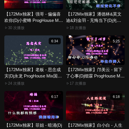
【172Mix独家】强哥 - 偏偏喜
【172Mix独家】潘德林&莫文
欢你(Dj小蜜蜂 ProgHouse Mix
迪&刘金羽 - 无悔当下(Dj光头
粤语男)
ProgHouse Mix粤语合唱)
30 次播放
18 次播放
6:34
5:25
【172Mix独家】老板 - 思念成
【172Mix独家】邝美云 - 留下
灾(Dj永龙 ProgHouse Mix国语
了心事(Dj细霖 ProgHouse Mix
男)新无心睡眠鼓
粤语女)
24 次播放
17 次播放
6:17
6:18
【172Mix独家】菲姐 - 暗涌(Dj
【172Mix独家】白小白 - 人生