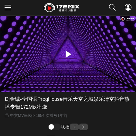
取消
Dj金诚-全国语ProgHouse音乐天空之城娱乐清空抖音热
播专辑172Mix串烧
中文MV串烧
1854 次播放
1年前
联播