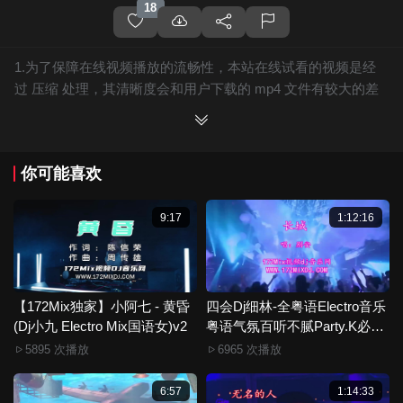
18
1.为了保障在线视频播放的流畅性，本站在线试看的视频是经
过 压缩 处理，其清晰度会和用户下载的 mp4 文件有较大的差
别，且有网站水印广告。
2.下载的文件全部是原始高清的视频文件，绝无压缩，分辨率
为720P以上，音频比特率为 128Kbps或以上，清晰度方面绝对
你可能喜欢
保证高清晰。
3.如果你喜欢 《Dj金诚-全国语ProgHouse音乐天空之城娱乐清
空抖音热播专辑172Mix串烧》，赶快介绍给你的朋友，一起来
9:17
1:12:16
分享！
4.如果您发现 《Dj金诚-全国语ProgHouse音乐天空之城娱乐清
空抖音热播专辑172Mix串烧》视频存在分类错误，清晰度不够
或无法播放的问题，请点击这里进行 我要纠错， 谢谢！
【172Mix独家】小阿七 - 黄昏
四会Dj细林-全粤语Electro音乐
(Dj小九 Electro Mix国语女)v2
5.172Mix舞曲视频网禁止发布违规违法的信息，若您发现有相
粤语气氛百听不腻Party.K必备
专辑172Mix串烧
关违规违法内容，请点击这里进行 举报投诉 ，一旦核实，平台
5895 次播放
6965 次播放
将严肃处理！！
6.本站音视频文件部分由用户上传发布，其版权归原作者所
6:57
1:14:33