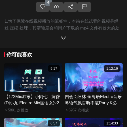
4
1.为了保障在线视频播放的流畅性，本站在线试看的视频是经
过 压缩 处理，其清晰度会和用户下载的 mp4 文件有较大的差
别，且有网站水印广告。
2.下载的文件全部是原始高清的视频文件，绝无压缩，分辨率
为720P以上，音频比特率为 128Kbps或以上，清晰度方面绝对
你可能喜欢
保证高清晰。
3.如果你喜欢 《【172Mix独家】乌兰托娅 - 套马杆(廉江Dj菜仔
&Dj小秋 ProgHouse Mix国语女)》，赶快介绍给你的朋友，一
9:17
1:12:16
起来分享！
4.如果您发现 《【172Mix独家】乌兰托娅 - 套马杆(廉江Dj菜仔
&Dj小秋 ProgHouse Mix国语女)》视频存在分类错误，清晰度
不够或无法播放的问题，请点击这里进行 我要纠错， 谢谢！
【172Mix独家】小阿七 - 黄昏
四会Dj细林-全粤语Electro音乐
(Dj小九 Electro Mix国语女)v2
5.172Mix舞曲视频网禁止发布违规违法的信息，若您发现有相
粤语气氛百听不腻Party.K必备
专辑172Mix串烧
关违规违法内容，请点击这里进行 举报投诉 ，一旦核实，平台
5891 次播放
6957 次播放
将严肃处理！！
6.本站音视频文件部分由用户上传发布，其版权归原作者所
6:57
1:14:33