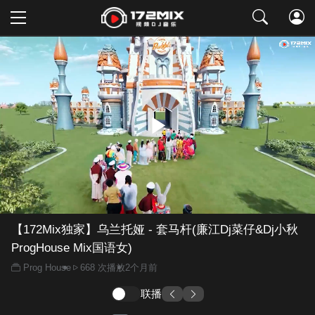
取消
【172Mix独家】乌兰托娅 - 套马杆(廉江Dj菜仔&Dj小秋
ProgHouse Mix国语女)
Prog House
668 次播放
2个月前
联播