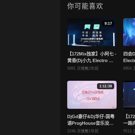
4.如果您发现 《姜玉阳 - 秋风落
你可能喜欢
的问题，请点击这里进行 我要纠
5.172Mix舞曲视频网禁止发
9:17
一旦核实，平台将严肃处理！！
6.本站音视频文件部分由用户
者，如有侵犯您的版权，请点击查
站将于两个工作日内核实后移除
【172Mix独家】小阿七 -
四会D
黄昏(Dj小九 Electro Mix
Ele
国语女)v2
听不腻
5891 次播放
2年前
6954
172
1:11:38
DjGd豪仔&Dj华仔-国粤
【17
语ProgHouse音乐没有
一路向北
人告诉你老歌系列无心
Mix
2246 次播放
1年前
5511