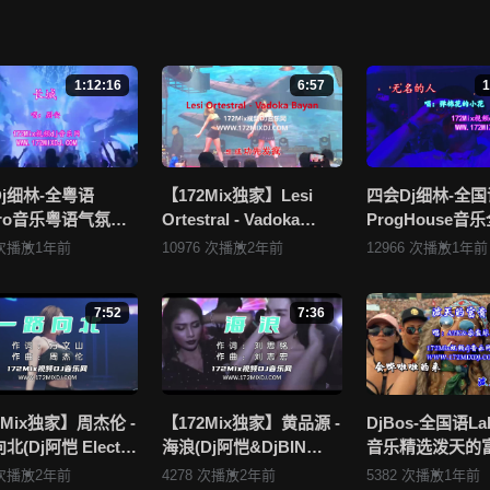
叶(Dj海文 LakHouse Mix国语男)》视频存在分类错误，清晰度不够或无
错， 谢谢！
布违规违法的信息，若您发现有相关违规违法内容，请点击这里进行 举报投诉
1:12:16
6:57
1
上传发布，其版权归原作者所有。因平台无法一一准确审核资源的真实合法
看 《172Mix舞曲视频网的侵权处理流程》 或是点击这里进行 举报投诉
相关内容。
j细林-全粤语
【172Mix独家】Lesi
四会Dj细林-全国
ctro音乐粤语气氛百
Ortestral - Vadoka
ProgHouse音
Party.K必备专辑
Bayan(Dj小锦 Electro
抖音流行热播Vol
 次播放
1年前
10976 次播放
2年前
12966 次播放
1年前
Mix串烧
Mix)孤注一掷
172Mix独家串烧
7:52
7:36
2Mix独家】周杰伦 -
【172Mix独家】黄品源 -
DjBos-全国语La
(Dj阿恺 Electro
海浪(Dj阿恺&DjBIN
音乐精选泼天的
国语男)
Electro Mix国语男)
行专辑172Mix串
 次播放
2年前
4278 次播放
2年前
5382 次播放
1年前