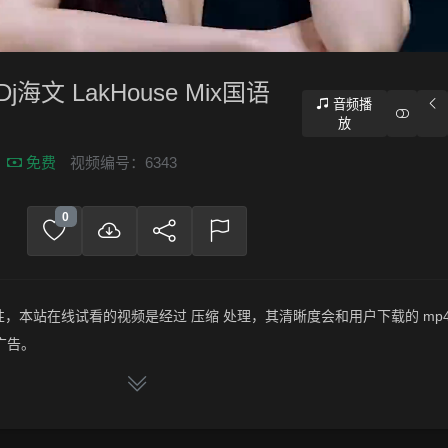
j海文 LakHouse Mix国语
音频播
放
免费
视频编号：6343
0
，本站在线试看的视频是经过 压缩 处理，其清晰度会和用户下载的 mp4
广告。
频文件，绝无压缩，分辨率为720P以上，音频比特率为 128Kbps或以
叶(Dj海文 LakHouse Mix国语男)》，赶快介绍给你的朋友，一起来分享！