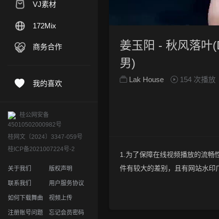
VJ素材
172Mix
姜玉阳 - 秋风落叶(D
商务合作
男)
Lak House
154 次播放
我的喜欢
桂公网安备
45010502000982号
桂网文〔2024〕3347-059号
桂ICP备2021007224号-2
1.为了保障在线视频播放的流畅性
件有较大的差别，且有网站水印
关于我们
版权声明
2.下载的文件全部是原始高清的视
联系我们
用户服务协议
晰度方面绝对保证高清晰。
如何下载舞曲
视频上传
3.如果你喜欢 《姜玉阳 - 秋风落
注册账号问题
忘记会员密码