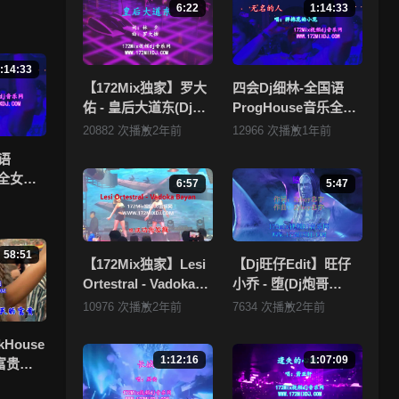
法播放
6:22
1:14:33
 ，
:14:33
【172Mix独家】罗大
四会Dj细林-全国语
佑 - 皇后大道东(Dj刚
ProgHouse音乐全女
拥有
仔 Electro Mix粤语
声抖音流行热播Vol.1
20882 次播放
2年前
12966 次播放
1年前
，本
男)
专辑172Mix独家串烧
语
乐全女声
6:57
5:47
.1专辑
58:51
【172Mix独家】Lesi
【Dj旺仔Edit】旺仔
Ortestral - Vadoka
小乔 - 堕(Dj炮哥
Bayan(Dj小锦
ProgHouse Mix国语
10976 次播放
2年前
7634 次播放
2年前
Electro Mix)孤注一掷
女)
kHouse
1:12:16
1:07:09
富贵流
烧