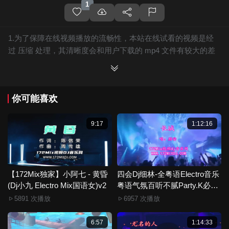
1
1.为了保障在线视频播放的流畅性，本站在线试看的视频是经
过 压缩 处理，其清晰度会和用户下载的 mp4 文件有较大的差
别，且有网站水印广告。
2.下载的文件全部是原始高清的视频文件，绝无压缩，分辨率
为720P以上，音频比特率为 128Kbps或以上，清晰度方面绝对
你可能喜欢
保证高清晰。
3.如果你喜欢 《解忧少帅 - 你是人间四月天(Dj海文 LakHouse
Mix国语男)》，赶快介绍给你的朋友，一起来分享！
9:17
1:12:16
4.如果您发现 《解忧少帅 - 你是人间四月天(Dj海文 LakHouse
Mix国语男)》视频存在分类错误，清晰度不够或无法播放的问
题，请点击这里进行 我要纠错， 谢谢！
5.172Mix舞曲视频网禁止发布违规违法的信息，若您发现有相
【172Mix独家】小阿七 - 黄昏
四会Dj细林-全粤语Electro音乐
(Dj小九 Electro Mix国语女)v2
关违规违法内容，请点击这里进行 举报投诉 ，一旦核实，平台
粤语气氛百听不腻Party.K必备
专辑172Mix串烧
将严肃处理！！
5891 次播放
6957 次播放
6.本站音视频文件部分由用户上传发布，其版权归原作者所
有。因平台无法一一准确审核资源的真实合法拥有者，如有侵
6:57
1:14:33