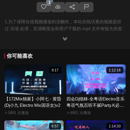
1
1.为了保障在线视频播放的流畅性，本站在线试看的视频是经
过 压缩 处理，其清晰度会和用户下载的 mp4 文件有较大的差
别，且有网站水印广告。
2.下载的文件全部是原始高清的视频文件，绝无压缩，分辨率
为720P以上，音频比特率为 128Kbps或以上，清晰度方面绝对
你可能喜欢
保证高清晰。
3.如果你喜欢 《【172Mix独家】白小白 - 人生路漫漫(Dj小雨
ProgHouse Mix国语男)》，赶快介绍给你的朋友，一起来分
9:17
1:12:16
享！
4.如果您发现 《【172Mix独家】白小白 - 人生路漫漫(Dj小雨
ProgHouse Mix国语男)》视频存在分类错误，清晰度不够或无
法播放的问题，请点击这里进行 我要纠错， 谢谢！
【172Mix独家】小阿七 - 黄昏
四会Dj细林-全粤语Electro音乐
(Dj小九 Electro Mix国语女)v2
5.172Mix舞曲视频网禁止发布违规违法的信息，若您发现有相
粤语气氛百听不腻Party.K必备
专辑172Mix串烧
关违规违法内容，请点击这里进行 举报投诉 ，一旦核实，平台
5891 次播放
6951 次播放
将严肃处理！！
6.本站音视频文件部分由用户上传发布，其版权归原作者所
6:57
1:14:33