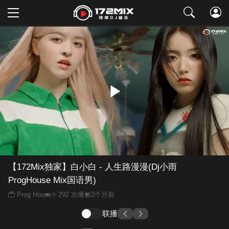
取消
【172Mix独家】白小白 - 人生路漫漫(Dj小雨
ProgHouse Mix国语男)
Prog House
292 次播放
2个月前
联播