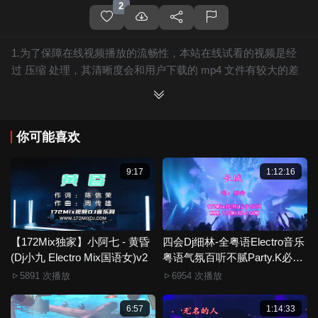
2
1.为了保障在线视频播放的流畅性，本站在线试看的视频是经
过 压缩 处理，其清晰度会和用户下载的 mp4 文件有较大的差
别，且有网站水印广告。
2.下载的文件全部是原始高清的视频文件，绝无压缩，分辨率
为720P以上，音频比特率为 128Kbps或以上，清晰度方面绝对
你可能喜欢
保证高清晰。
3.如果你喜欢 《【172Mix独家】T.R.Y - 不是因为寂寞才想你
(廉江Dj菜仔 ProgHouse Mix国语女)》，赶快介绍给你的朋友，
9:17
1:12:16
一起来分享！
4.如果您发现 《【172Mix独家】T.R.Y - 不是因为寂寞才想你
(廉江Dj菜仔 ProgHouse Mix国语女)》视频存在分类错误，清晰
度不够或无法播放的问题，请点击这里进行 我要纠错， 谢谢！
【172Mix独家】小阿七 - 黄昏
四会Dj细林-全粤语Electro音乐
(Dj小九 Electro Mix国语女)v2
5.172Mix舞曲视频网禁止发布违规违法的信息，若您发现有相
粤语气氛百听不腻Party.K必备
专辑172Mix串烧
关违规违法内容，请点击这里进行 举报投诉 ，一旦核实，平台
5891 次播放
6954 次播放
将严肃处理！！
6.本站音视频文件部分由用户上传发布，其版权归原作者所
6:57
1:14:33