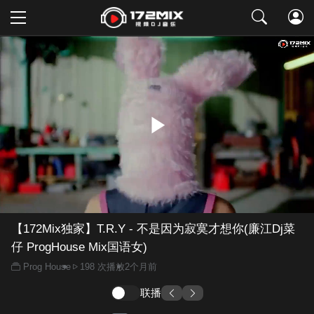
取消
【172Mix独家】T.R.Y - 不是因为寂寞才想你(廉江Dj菜
仔 ProgHouse Mix国语女)
Prog House
198 次播放
2个月前
联播