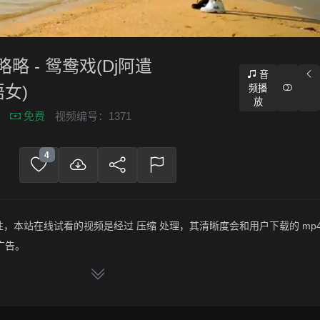
略略 - 鸳鸯戏(Dj阿遣
音
语女)
频播
放
免费
视频编号：1371
4
，本站在线试看的视频是经过 压缩 处理，其清晰度会和用户下载的 mp4
广告。
频文件，绝无压缩，分辨率为720P以上，音频比特率为 128Kbps或以
略略略 - 鸳鸯戏(Dj阿遣 ProgHouse Mix国语女)》，赶快介绍给你的朋