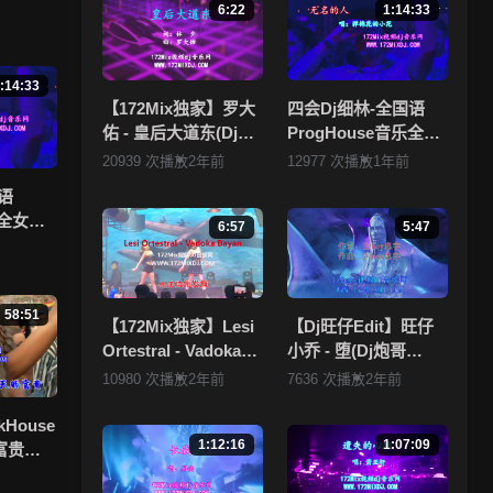
6:22
1:14:33
清晰度
:14:33
 ，
【172Mix独家】罗大
四会Dj细林-全国语
佑 - 皇后大道东(Dj刚
ProgHouse音乐全女
仔 Electro Mix粤语
声抖音流行热播Vol.1
20939 次播放
2年前
12977 次播放
1年前
拥有
男)
专辑172Mix独家串烧
，本
语
乐全女声
6:57
5:47
.1专辑
58:51
【172Mix独家】Lesi
【Dj旺仔Edit】旺仔
Ortestral - Vadoka
小乔 - 堕(Dj炮哥
Bayan(Dj小锦
ProgHouse Mix国语
10980 次播放
2年前
7636 次播放
2年前
Electro Mix)孤注一掷
女)
kHouse
1:12:16
1:07:09
富贵流
烧