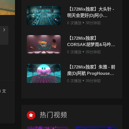
【172Mix独家】大头针 -
明天会更好(Dj阿小
ProgHouse Mix国语男)
0 次播放
38分钟前
【172Mix独家】
CORSAK胡梦周&马吟吟
- 溯(DjAcz ProgHouse
0 次播放
39分钟前
Mix国语合唱)
【172Mix独家】朱雅 - 前
度(Dj阿航 ProgHouse
Mix国语女)
0 次播放
39分钟前
 文
上，清
热门视频
友，一