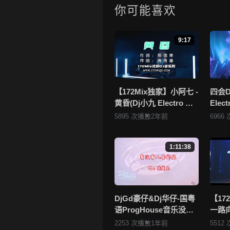
起来分享！
你可能喜欢
4.如果您发现 《【172Mix独家】
不够或无法播放的问题，请点击这
9:17
5.172Mix舞曲视频网禁止发
一旦核实，平台将严肃处理！！
6.本站音视频文件部分由用户
者，如有侵犯您的版权，请点击查
【172Mix独家】小阿七 -
四会D
黄昏(Dj小九 Electro Mix
Ele
站将于两个工作日内核实后移除
国语女)v2
听不腻
5895 次播放
2年前
6966
172
1:11:38
DjGd豪仔&Dj华仔-国粤
【17
语ProgHouse音乐没有
一路向北
人告诉你老歌系列无心
Mix
2253 次播放
1年前
5512