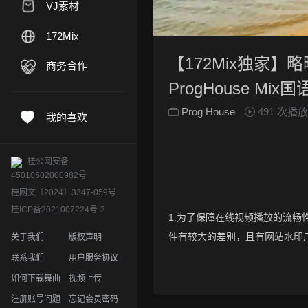
VJ素材
172Mix
【172Mix独家】略
商务合作
ProgHouse Mix国
Prog House
491 次播放
我的喜欢
桂公网安备
45010502000982号
桂网文〔2024〕3347-059号
桂ICP备2021007224号-2
1.为了保障在线视频播放的流畅性
件有较大的差别，且有网站水印
关于我们
版权声明
2.下载的文件全部是原始高清的视
联系我们
用户服务协议
晰度方面绝对保证高清晰。
如何下载舞曲
视频上传
3.如果你喜欢 《【172Mix独家】
注册账号问题
忘记会员密码