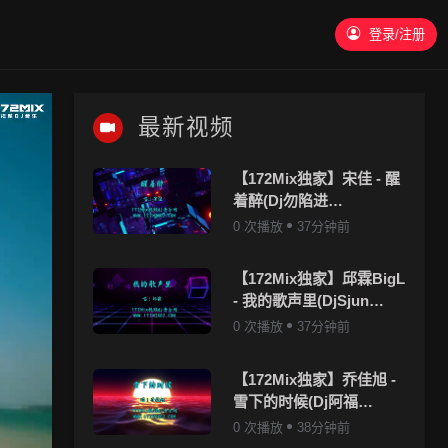
登录/注册
最新视频
【172Mix独家】宋佳 - 醒
着醉(Dj勿陷进
ProgHouse Mix国语女)
0 次播放
37分钟前
【172Mix独家】邱霖BigL
- 我的歌声里(DjSjun
ProgHouse Mix国语合唱)
0 次播放
37分钟前
【172Mix独家】乔佳旭 -
雪下的时候(Dj阿福
ProgHouse Mix国语男)
0 次播放
38分钟前