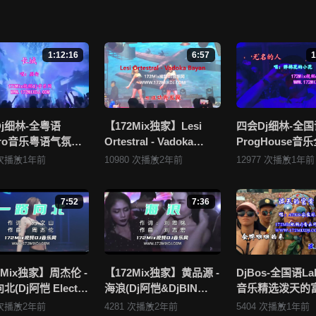
略略略 - 鸳鸯戏(Dj阿遣 ProgHouse Mix国语女)》视频存在分类错误，
里进行 我要纠错， 谢谢！
1:12:16
6:57
1
布违规违法的信息，若您发现有相关违规违法内容，请点击这里进行 举报投诉
上传发布，其版权归原作者所有。因平台无法一一准确审核资源的真实合法
看 《172Mix舞曲视频网的侵权处理流程》 或是点击这里进行 举报投诉
j细林-全粤语
【172Mix独家】Lesi
四会Dj细林-全国
ctro音乐粤语气氛百
Ortestral - Vadoka
ProgHouse音
相关内容。
Party.K必备专辑
Bayan(Dj小锦 Electro
抖音流行热播Vol
 次播放
1年前
10980 次播放
2年前
12977 次播放
1年前
Mix串烧
Mix)孤注一掷
172Mix独家串烧
7:52
7:36
2Mix独家】周杰伦 -
【172Mix独家】黄品源 -
DjBos-全国语La
(Dj阿恺 Electro
海浪(Dj阿恺&DjBIN
音乐精选泼天的
国语男)
Electro Mix国语男)
行专辑172Mix串
 次播放
2年前
4281 次播放
2年前
5404 次播放
1年前