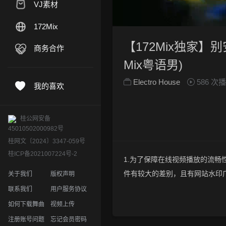
VJ素材
172Mix
【172Mix独家】别安 
商务合作
Mix粤语男)
Electro House
586 次
我的喜欢
桂公网安备
45010502000982号
桂网文〔2024〕3347-059号
桂ICP备2021007224号-2
1.为了保障在线视频播放的流畅性
件有较大的差别，且有网站水印
关于我们
版权声明
2.下载的文件全部是原始高清的视
联系我们
用户服务协议
晰度方面绝对保证高清晰。
如何下载舞曲
视频上传
3.如果你喜欢 《【172Mix独家】
注册账号问题
忘记会员密码