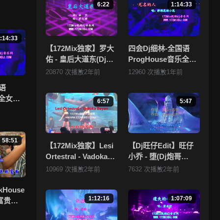
6:22
1:14:33
度不够
:14:33
 ，
【172Mix独家】罗大
四会Dj细林-全国语
佑 - 皇后大道东(Dj刚
ProgHouse音乐全女
仔 Electro Mix粤语
声抖音流行热播Vol.1
20870 次播放
2年前
12960 次播放
1年前
拥有
男)
专辑172Mix独家串烧
，本
语
乐全女声
6:57
5:47
.1专辑
58:51
【172Mix独家】Lesi
【Dj旺仔Edit】旺仔
Ortestral - Vadoka
小乔 - 堕(Dj炮哥
Bayan(Dj小锦
ProgHouse Mix国语
10969 次播放
2年前
7632 次播放
2年前
Electro Mix)孤注一掷
女)
kHouse
1:12:16
1:07:09
富贵流
烧