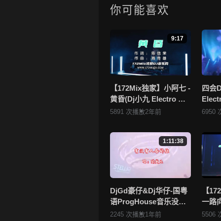
分享！
你可能喜欢
4.如果您发现 《【172Mix独家】
或无法播放的问题，请点击这里进
9:17
5.172Mix舞曲视频网禁止发
一旦核实，平台将严肃处理！！
6.本站音视频文件部分由用户
者，如有侵犯您的版权，请点击查
【172Mix独家】小阿七 -
四会D
黄昏(Dj小九 Electro Mix
Ele
站将于两个工作日内核实后移除
国语女)v2
听不腻
5891 次播放
2年前
6950
172
1:11:38
DjGd豪仔&Dj华仔-国粤
【17
语ProgHouse音乐没有
一路向北
人告诉你老歌系列无心
Mix
2245 次播放
1年前
5506