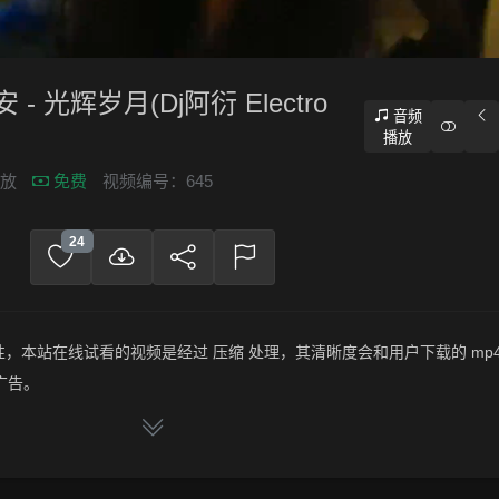
- 光辉岁月(Dj阿衍 Electro
音频
播放
播放
免费
视频编号：645
24
，本站在线试看的视频是经过 压缩 处理，其清晰度会和用户下载的 mp4
广告。
频文件，绝无压缩，分辨率为720P以上，音频比特率为 128Kbps或以
别安 - 光辉岁月(Dj阿衍 Electro Mix粤语男)》，赶快介绍给你的朋友，