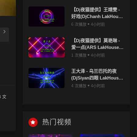
【Dj夜猫提供】王靖雯 -
好戏(DjChanh LakHouse
Mix国语女)
6 次播放
4小时前
【Dj夜猫提供】莫艳琳 -
爱一点(ARS LakHouse
Mix国语女)
1 次播放
4小时前
王大泽 - 乌兰巴托的夜
(DjSiyan四眼 LakHouse
Mix国语男)
4 次播放
4小时前
 文
上，清
热门视频
一起来