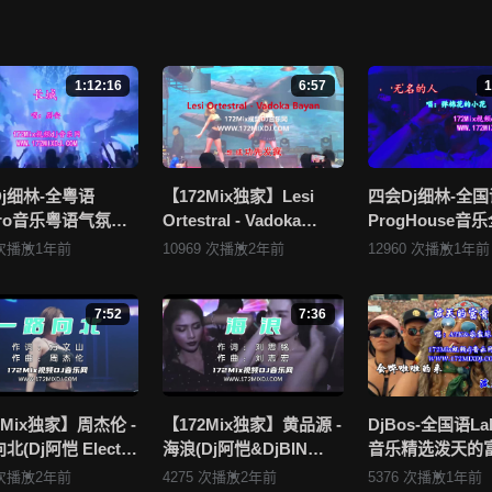
别安 - 光辉岁月(Dj阿衍 Electro Mix粤语男)》视频存在分类错误，清晰
行 我要纠错， 谢谢！
1:12:16
6:57
1
布违规违法的信息，若您发现有相关违规违法内容，请点击这里进行 举报投诉
上传发布，其版权归原作者所有。因平台无法一一准确审核资源的真实合法
看 《172Mix舞曲视频网的侵权处理流程》 或是点击这里进行 举报投诉
j细林-全粤语
【172Mix独家】Lesi
四会Dj细林-全国
ctro音乐粤语气氛百
Ortestral - Vadoka
ProgHouse音
相关内容。
Party.K必备专辑
Bayan(Dj小锦 Electro
抖音流行热播Vol
 次播放
1年前
10969 次播放
2年前
12960 次播放
1年前
Mix串烧
Mix)孤注一掷
172Mix独家串烧
7:52
7:36
2Mix独家】周杰伦 -
【172Mix独家】黄品源 -
DjBos-全国语La
(Dj阿恺 Electro
海浪(Dj阿恺&DjBIN
音乐精选泼天的
国语男)
Electro Mix国语男)
行专辑172Mix串
 次播放
2年前
4275 次播放
2年前
5376 次播放
1年前