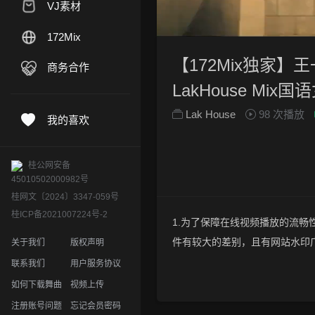
VJ素材
172Mix
【172Mix独家】王
商务合作
LakHouse Mix国语
Lak House
98 次播放
我的喜欢
桂公网安备
45010502000982号
桂网文〔2024〕3347-059号
桂ICP备2021007224号-2
1.为了保障在线视频播放的流畅性
件有较大的差别，且有网站水印
关于我们
版权声明
2.下载的文件全部是原始高清的视
联系我们
用户服务协议
晰度方面绝对保证高清晰。
如何下载舞曲
视频上传
3.如果你喜欢 《【172Mix独家】
注册账号问题
忘记会员密码