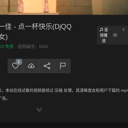
一佳 - 点一杯快乐(DjQQ
音
女)
频播
放
免费
视频编号：6341
1
，本站在线试看的视频是经过 压缩 处理，其清晰度会和用户下载的 mp4
广告。
频文件，绝无压缩，分辨率为720P以上，音频比特率为 128Kbps或以
王一佳 - 点一杯快乐(DjQQ LakHouse Mix国语女)》，赶快介绍给你的