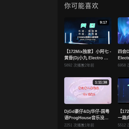
一起来分享！
你可能喜欢
4.如果您发现 《【172Mix独家】
度不够或无法播放的问题，请点击
9:17
5.172Mix舞曲视频网禁止发
一旦核实，平台将严肃处理！！
6.本站音视频文件部分由用户
者，如有侵犯您的版权，请点击查
【172Mix独家】小阿七 -
四会D
黄昏(Dj小九 Electro Mix
Ele
站将于两个工作日内核实后移除
国语女)v2
听不腻
5892 次播放
2年前
6958
172
1:11:38
DjGd豪仔&Dj华仔-国粤
【17
语ProgHouse音乐没有
一路向北
人告诉你老歌系列无心
Mix
2251 次播放
1年前
5512