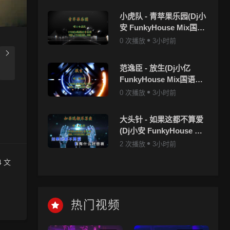
小虎队 - 青苹果乐园(Dj小
安 FunkyHouse Mix国语
男)咚鼓
0 次播放
3小时前
范逸臣 - 放生(Dj小亿
FunkyHouse Mix国语男)
咚鼓-v2
0 次播放
3小时前
大头针 - 如果这都不算爱
(Dj小安 FunkyHouse Mix
国语男)咚鼓
2 次播放
3小时前
 文
上，清
热门视频
朋友，