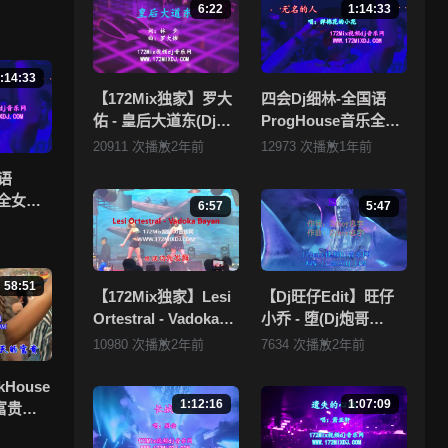
6:22
1:14:33
，清晰
:14:33
 ，
【172Mix独家】罗大
四会Dj细林-全国语
佑 - 皇后大道东(Dj刚
ProgHouse音乐全女
仔 Electro Mix粤语
声抖音流行热播Vol.1
20911 次播放
2年前
12973 次播放
1年前
拥有
男)
专辑172Mix独家串烧
，本
语
乐全女声
6:57
5:47
.1专辑
58:51
【172Mix独家】Lesi
【Dj旺仔Edit】旺仔
Ortestral - Vadoka
小乔 - 堕(Dj炮哥
Bayan(Dj小锦
ProgHouse Mix国语
10980 次播放
2年前
7634 次播放
2年前
Electro Mix)孤注一掷
女)
kHouse
1:12:16
1:07:09
富贵流
烧