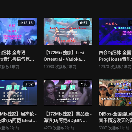
王一佳 - 点一杯快乐(DjQQ LakHouse Mix国语女)》视频存在分类错误
这里进行 我要纠错， 谢谢！
1:12:16
6:57
1
布违规违法的信息，若您发现有相关违规违法内容，请点击这里进行 举报投诉
上传发布，其版权归原作者所有。因平台无法一一准确审核资源的真实合法
看 《172Mix舞曲视频网的侵权处理流程》 或是点击这里进行 举报投诉
j细林-全粤语
【172Mix独家】Lesi
四会Dj细林-全国
ctro音乐粤语气氛百
Ortestral - Vadoka
ProgHouse音
相关内容。
Party.K必备专辑
Bayan(Dj小锦 Electro
抖音流行热播Vol
 次播放
1年前
10980 次播放
2年前
12973 次播放
1年前
Mix串烧
Mix)孤注一掷
172Mix独家串烧
7:52
7:36
2Mix独家】周杰伦 -
【172Mix独家】黄品源 -
DjBos-全国语La
(Dj阿恺 Electro
海浪(Dj阿恺&DjBIN
音乐精选泼天的
国语男)
Electro Mix国语男)
行专辑172Mix串
 次播放
2年前
4279 次播放
2年前
5397 次播放
1年前