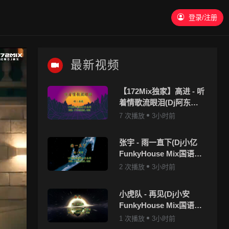
登录/注册
最新视频
【172Mix独家】高进 - 听
着情歌流眼泪(Dj阿东
FunkyHouse Mix国语男)
7 次播放
3小时前
咚鼓
张宇 - 雨一直下(Dj小亿
FunkyHouse Mix国语男)
咚鼓-v2
2 次播放
3小时前
小虎队 - 再见(Dj小安
FunkyHouse Mix国语男)
咚鼓
1 次播放
3小时前