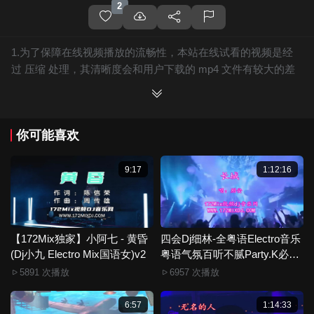
2
1.为了保障在线视频播放的流畅性，本站在线试看的视频是经
过 压缩 处理，其清晰度会和用户下载的 mp4 文件有较大的差
别，且有网站水印广告。
2.下载的文件全部是原始高清的视频文件，绝无压缩，分辨率
为720P以上，音频比特率为 128Kbps或以上，清晰度方面绝对
你可能喜欢
保证高清晰。
3.如果你喜欢 《【172Mix独家】那英 - 默(DjRling&Dj阿沁
FunkyHouse Mix国语女)咚鼓》，赶快介绍给你的朋友，一起
9:17
1:12:16
来分享！
4.如果您发现 《【172Mix独家】那英 - 默(DjRling&Dj阿沁
FunkyHouse Mix国语女)咚鼓》视频存在分类错误，清晰度不
够或无法播放的问题，请点击这里进行 我要纠错， 谢谢！
【172Mix独家】小阿七 - 黄昏
四会Dj细林-全粤语Electro音乐
(Dj小九 Electro Mix国语女)v2
5.172Mix舞曲视频网禁止发布违规违法的信息，若您发现有相
粤语气氛百听不腻Party.K必备
专辑172Mix串烧
关违规违法内容，请点击这里进行 举报投诉 ，一旦核实，平台
5891 次播放
6957 次播放
将严肃处理！！
6.本站音视频文件部分由用户上传发布，其版权归原作者所
6:57
1:14:33