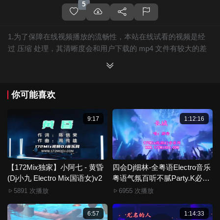
5
1.为了保障在线视频播放的流畅性，本站在线试看的视频是经
过 压缩 处理，其清晰度会和用户下载的 mp4 文件有较大的差
别，且有网站水印广告。
2.下载的文件全部是原始高清的视频文件，绝无压缩，分辨率
为720P以上，音频比特率为 128Kbps或以上，清晰度方面绝对
你可能喜欢
保证高清晰。
3.如果你喜欢 《【172Mix独家】小阿枫 - 我只在乎你(Dj宁
Electro Mix国语男)》，赶快介绍给你的朋友，一起来分享！
9:17
1:12:16
4.如果您发现 《【172Mix独家】小阿枫 - 我只在乎你(Dj宁
Electro Mix国语男)》视频存在分类错误，清晰度不够或无法播
放的问题，请点击这里进行 我要纠错， 谢谢！
5.172Mix舞曲视频网禁止发布违规违法的信息，若您发现有相
【172Mix独家】小阿七 - 黄昏
四会Dj细林-全粤语Electro音乐
(Dj小九 Electro Mix国语女)v2
关违规违法内容，请点击这里进行 举报投诉 ，一旦核实，平台
粤语气氛百听不腻Party.K必备
专辑172Mix串烧
将严肃处理！！
5891 次播放
6955 次播放
6.本站音视频文件部分由用户上传发布，其版权归原作者所
有。因平台无法一一准确审核资源的真实合法拥有者，如有侵
6:57
1:14:33