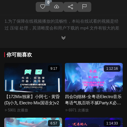
0
1.为了保障在线视频播放的流畅性，本站在线试看的视频是经
过 压缩 处理，其清晰度会和用户下载的 mp4 文件有较大的差
别，且有网站水印广告。
2.下载的文件全部是原始高清的视频文件，绝无压缩，分辨率
为720P以上，音频比特率为 128Kbps或以上，清晰度方面绝对
你可能喜欢
保证高清晰。
3.如果你喜欢 《【172Mix独家】邢美美 - 哭泣的玫瑰(湛江Dj阿
鑫 Electro Mix国语女)》，赶快介绍给你的朋友，一起来分享！
9:17
1:12:16
4.如果您发现 《【172Mix独家】邢美美 - 哭泣的玫瑰(湛江Dj阿
鑫 Electro Mix国语女)》视频存在分类错误，清晰度不够或无法
播放的问题，请点击这里进行 我要纠错， 谢谢！
5.172Mix舞曲视频网禁止发布违规违法的信息，若您发现有相
【172Mix独家】小阿七 - 黄昏
四会Dj细林-全粤语Electro音乐
(Dj小九 Electro Mix国语女)v2
关违规违法内容，请点击这里进行 举报投诉 ，一旦核实，平台
粤语气氛百听不腻Party.K必备
专辑172Mix串烧
将严肃处理！！
5901 次播放
6971 次播放
6.本站音视频文件部分由用户上传发布，其版权归原作者所
有。因平台无法一一准确审核资源的真实合法拥有者，如有侵
6:57
1:14:33