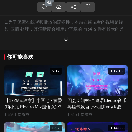
43
1.为了保障在线视频播放的流畅性，本站在线试看的视频是经
过 压缩 处理，其清晰度会和用户下载的 mp4 文件有较大的差
别，且有网站水印广告。
2.下载的文件全部是原始高清的视频文件，绝无压缩，分辨率
为720P以上，音频比特率为 128Kbps或以上，清晰度方面绝对
你可能喜欢
保证高清晰。
3.如果你喜欢 《【172Mix独家】周杰伦 - 一路向北(Dj阿恺
Electro Mix国语男)》，赶快介绍给你的朋友，一起来分享！
9:17
1:12:16
4.如果您发现 《【172Mix独家】周杰伦 - 一路向北(Dj阿恺
Electro Mix国语男)》视频存在分类错误，清晰度不够或无法播
放的问题，请点击这里进行 我要纠错， 谢谢！
5.172Mix舞曲视频网禁止发布违规违法的信息，若您发现有相
【172Mix独家】小阿七 - 黄昏
四会Dj细林-全粤语Electro音乐
(Dj小九 Electro Mix国语女)v2
关违规违法内容，请点击这里进行 举报投诉 ，一旦核实，平台
粤语气氛百听不腻Party.K必备
专辑172Mix串烧
将严肃处理！！
5901 次播放
6971 次播放
6.本站音视频文件部分由用户上传发布，其版权归原作者所
有。因平台无法一一准确审核资源的真实合法拥有者，如有侵
6:57
1:14:33